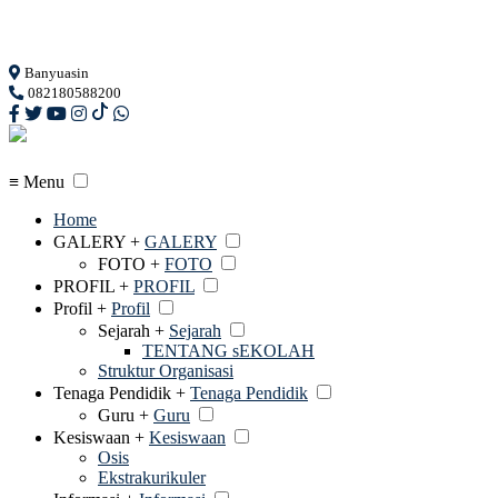
Loading...
Banyuasin
082180588200
≡ Menu
Home
GALERY +
GALERY
FOTO +
FOTO
PROFIL +
PROFIL
Profil +
Profil
Sejarah +
Sejarah
TENTANG sEKOLAH
Struktur Organisasi
Tenaga Pendidik +
Tenaga Pendidik
Guru +
Guru
Kesiswaan +
Kesiswaan
Osis
Ekstrakurikuler