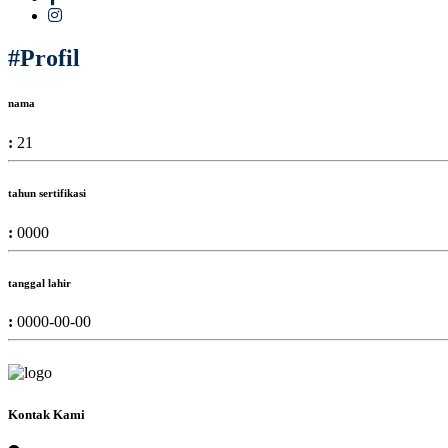
#Profil
nama
:
21
tahun sertifikasi
:
0000
tanggal lahir
:
0000-00-00
Kontak Kami