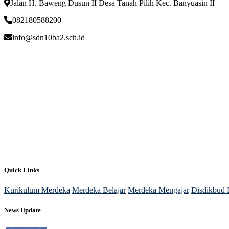
Jalan H. Baweng Dusun II Desa Tanah Pilih Kec. Banyuasin II
082180588200
info@sdn10ba2.sch.id
Quick Links
Kurikulum Merdeka
Merdeka Belajar
Merdeka Mengajar
Disdikbud 
News Update