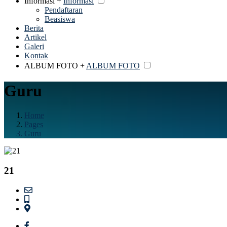
Informasi +
Informasi
Pendaftaran
Beasiswa
Berita
Artikel
Galeri
Kontak
ALBUM FOTO +
ALBUM FOTO
Guru
Home
Pages
Guru
21