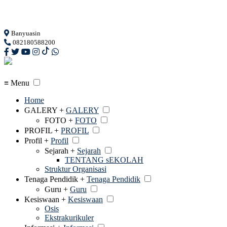
Loading...
Banyuasin
082180588200
≡ Menu
Home
GALERY +
GALERY
FOTO +
FOTO
PROFIL +
PROFIL
Profil +
Profil
Sejarah +
Sejarah
TENTANG sEKOLAH
Struktur Organisasi
Tenaga Pendidik +
Tenaga Pendidik
Guru +
Guru
Kesiswaan +
Kesiswaan
Osis
Ekstrakurikuler