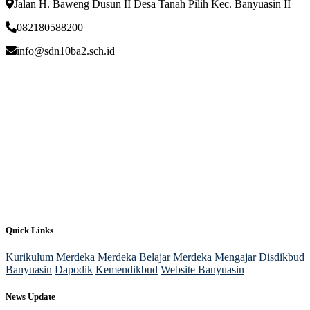
Jalan H. Baweng Dusun II Desa Tanah Pilih Kec. Banyuasin II
082180588200
info@sdn10ba2.sch.id
Quick Links
Kurikulum Merdeka
Merdeka Belajar
Merdeka Mengajar
Disdikbud
Banyuasin
Dapodik
Kemendikbud
Website Banyuasin
News Update